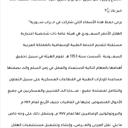
خير بك 👆‼️
يرجى حفظ هذة الأسماء اللتي شاركت في خـ،ـراب سـ،ـورية*
الهلال الأحمر السعـ،ـودي هي هيئة عامة ذات شخصية اعتبارية
مستقلة لتقديم الخدمة الطبية الإسعافية بالمملكة العربية
السعـ،ـودية. تأسست سنة 1353 هـ. تقوم الهيئة في سبيل تحقيق
أهدافها بالمهام التالية الاستعداد والعمل في زمن السلم والحـ بصفتها
مساعدة للإدارات الطبية في القطاعات العسكرية على سبيل التعاون
والتكامل لمصلحة جميع – ضـ،ـحاېا الحـ المدنيين والعسكريين في جميع
الأحوال المنصوص عليها في اتفاقيات جنيف الأربع لعام ١٩٤٩ م
والبروتوكولين الإضافيين لها لعام ١٩٧٧ م، ويشمل ذلك على وجه خاص
ما يلي: نقل الچرحى والمـ،ـرضى، وإنشاء وتشغيل مستشفيات الهلال