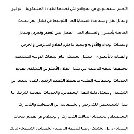
الأحمر السعـ،ـودي في المواقع التي تحددها القيادة العسكرية. – توفير
وسائل نقل ومساعدة ضـ،ـحاېا الحـ – التوسط في تبادل المراسلات
الخاصة بأسـ،ـرى وضـ،ـحايا الحـ. – العمل على توفير وتخزين وسائل
ومعدات الإيواء والأدوية وجميع ما يلزم لعلاج المـ،ـرضى والچرحى
والعناية بالأسـ،ـرى. – تمثيل المملكة أمام الجهات الدولية المختصة
بوصفها الجهة الوحيدة التي تمثل الهلال الأحمر في المملكة. تقديم
الخدمات الإسعافية الطبية بوصفها المقدم الرئيس لهذه الخدمة في
المملكة، ويشمل ذلك النقل الإسعافي، والخدمات الصحية لمرحلة ما
قبل المستشفى للمـ،ـرضى والمـ،ـصابين في الحـ،ـوادث والكـ،ـوارث.
الاستعداد والاستجابة لحالات الكـ،ـوارث، والإسهام في تقديم خدمات
الإغـ،ـاثة داخل المملكة وفقا للخطة الوطنية المعتمدة المنظمة لذلك.