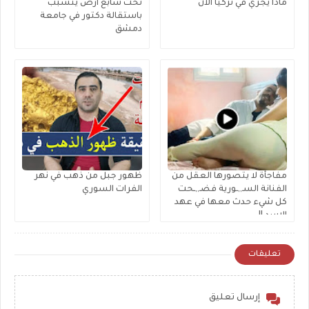
ماذا يجري في تركيا الان
تحت سابع أرض يتسبب
باستقالة دكتور في جامعة
دمشق
مفاجأة لا يتصورها العقل من
ظهور جبل من ذهب في نهر
الفنانة السـ,,ـورية فضـ,,ـحت
الفرات السوري
كل شيء حدث معها في عهد
الاسد !!
تعليقات
إرسال تعليق