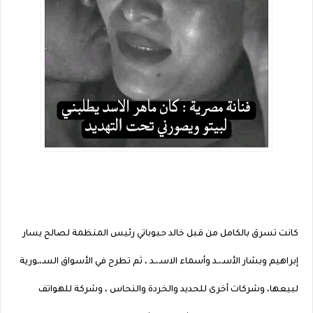
كانت تسرق بالكامل من قبل خالد حبوباتي رئيس المنظمة لصالح يسار
إبراهيم وبشار الأسـ،ـد وأسماء الاسـ،ـد ، ثم تطرح في الأسواق السـ،ـورية
لبيعها، وشركات أخرى للحديد والخردة والنحاس ، وشركة للهواتف