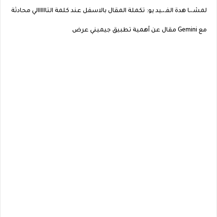
لمشـ،ـا هدة الفـ،ـيد يو: تكملة المقال بالاسفل عند كلمة التاااااالي محادثة
مع Gemini مقال عن أهمية تطبيق جيميني عرض