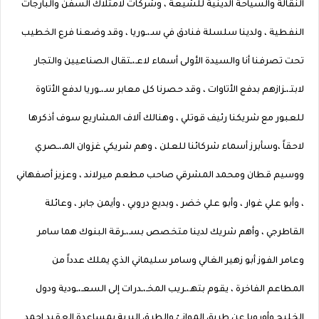
النقالة والسياحة الدينية للشيعة ، وشركات لامتلاك السفن والبارجات
النفطية ، ولدينا سلسلة فنادق في سـ،ـوريا ، وقد وضعنا فرع الخطيب
تحت تصرفنا أنا والسيدة الأولى أسماء لاعـ،ـتقال الصناعيين والتجار
لابتـ،ـزازهم بدفع الأتاوات ، وقد حصرنا كل معابر سـ،ـوريا لدفع الأتاوة
للعبور مع شريكنا رئيف قوتلي ، وهنالك آلاف المشاريع سوف أذكرها
لاحقاً ،وسأبرز أسماء شركائنا للعلن ، وهم شريكي غزوان المـ،ـصري
ووسيم قطان ومحمد المشرقي صاحب مطعم ميرلاند ، وعزيز أصفهاني
، وأبو علي غوار ، وأبو علي خضر ، وبديع دروبي ، وأيمن جابر ، وعائلة
القاطرجي ، وأهم شريك لدينا متخصص بسـ،ـرقة البنوك هما سامر
وعامر الفوز أبو زهير الغالي وسامر سليماني الذي يملك عدداً من
المطاعم الفاخرة ، يقوم بتهـ،ـريب المخـ،ـدرات إلى السعـ،ـودية ودول
الخليج وأوروبا عن طريق الموانئ والطرق البرية بمساعدة العقيد احمد