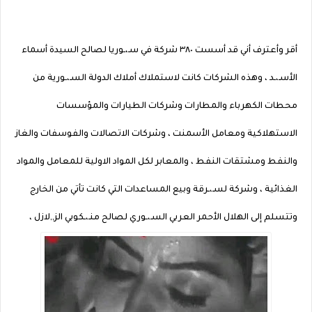
أقر وأعترف أني قد أسست ٣٨٠ شركة في سـ،ـوريا لصالح السيدة أسماء
الأسـ،ـد ، وهذه الشركات كانت لاستملاك أملاك الدولة السـ،ـورية من
محطات الكهرباء والمطارات وشركات الطيارات والمؤسسات
الاستهلاكية ومعامل الأسمنت ، وشركات الاتصالات والفوسفات والغاز
والنفط ومشتقات النفط ، والمعابر لكل المواد الاولية للمعامل والمواد
الغذائية ، وشركة لسـ،ـرقة وبيع المساعدات التي كانت تأتي من الخارج
وتتسلم إلى الهلال الأحمر العربي السـ،ـوري لصالح منـ،ـكوبي الز,,لازل ،