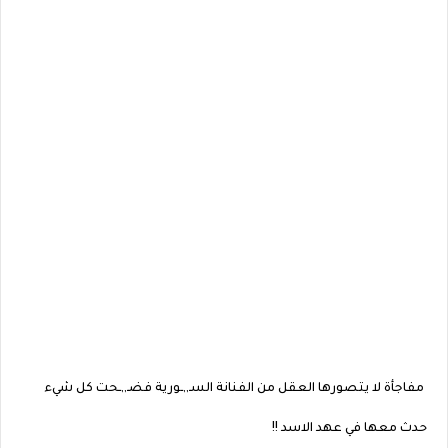
مفاجأة لا يتصورها العقل من الفنانة السـ,,ـورية فضـ,,ـحت كل شيء
حدث معها في عهد الاسد !!