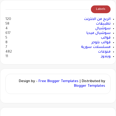
Labels
الربح من الانترنت
120
تطبيقات
58
سوشيال
4
سوشيال ميديا
617
قوالب
5
قوالب بلوجر
8
مسلسلات سورية
7
منوعات
482
ويندوز
11
Design by -
Free Blogger Templates
| Distributed by
Blogger Templates