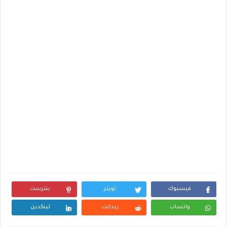
فيسبوك
تويتر
بنترست
واتساب
ريدايت
لينكدين