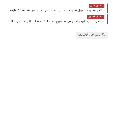
المقال التالي
ماهى شروط قبول مدونتك { موقعك } فى ادسنس Google Adsense لتحقيق الربح الهائل من مدونتك | الربح من جوجل ادسنس
المقال السابق
افضل قالب بلوجر احترافى مدفوع مجانـا 2021 قالب لايت سبوت المدفوع بدون حقوق
الربح من الانترنت