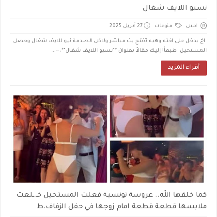
نسيو اللايف شغال
امين
منوعات
27 أبريل 2025
اخ يدخل على اخته وهيه تفتح بث مباشر ولاكن الصدمة نيو للايف شغال وحصل
المستحيل طبعاً! إليك مقالاً بعنوان *"نسيو اللايف شغال"*: --...
أقراء المزيد
كما خلقها الله.. عروسة تونسية فعلت المستحيل خـ.ـلعت
ملابسها قطعة قطعة امام زوجها في حفل الزفاف.ط