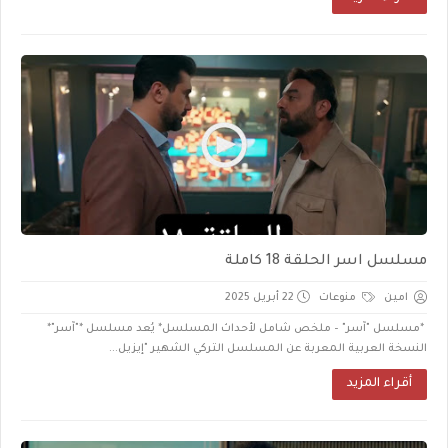
مسلسل اسر الحلقة 18 كاملة
امين
منوعات
22 أبريل 2025
*مسلسل "آسر" – ملخص شامل لأحداث المسلسل* يُعد مسلسل *"آسر"*
النسخة العربية المعربة عن المسلسل التركي الشهير "إيزيل...
أقراء المزيد