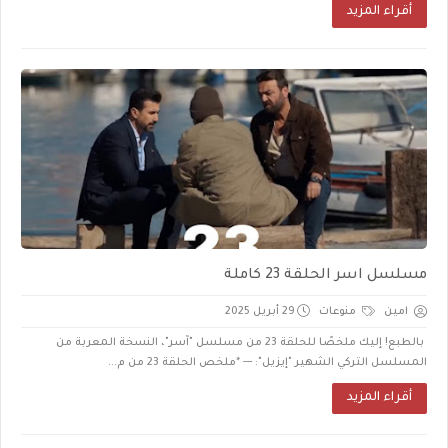
أقراء المزيد
مسلسل اسر الحلقة 23 كاملة
امين
منوعات
29 أبريل 2025
بالطبع! إليك ملخصًا للحلقة 23 من مسلسل "آسر"، النسخة المعربة من
المسلسل التركي الشهير "إيزيل": --- *ملخص الحلقة 23 من م...
أقراء المزيد