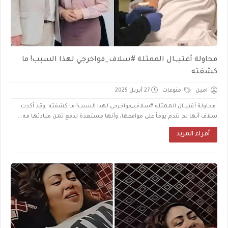
محاولة أغتيـ,ـال الممثلة #سلاف_فواخرجي لهذا السبب! ما
كشفته
امين
منوعات
27 أبريل 2025
محاولة أغتيـ,ـال الممثلة #سلاف_فواخرجي لهذا السبب! ما كشفته وقد أكدت
سلاف أنها لم تندم يوماً على مواقفها، وأنها مستعدة لدفع ثمن مبادئها مه...
أقراء المزيد