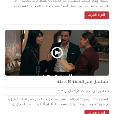
طبعاً! إليك *ملخص مسلسل آسر الحلقة 20* بشكل مرتب وواضح: --- *في
الحلقة العشرين من مسلسل "آسر"*، تتواصل وتيرة الأحداث المشوقة مع...
أقراء المزيد
مسلسل اسر الحلقة 19 كاملة
امين
منوعات
22 أبريل 2025
النهاية، كما يتوقع جمهور المسلسل، ستكون محط جدل كبير، لأنها تميل إلى
أن تكون *نهاية مفتوحة* تترك للمشاهد تأملًا طويلًا: هل استطاع آسر أن ين...
أقراء المزيد