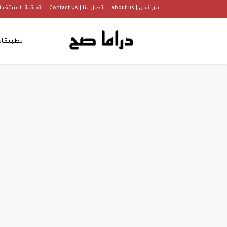
من نحن | about us
اتصل بنا | Contact Us
اتفاقية الاستخدام |  Of Use
تطبيقا