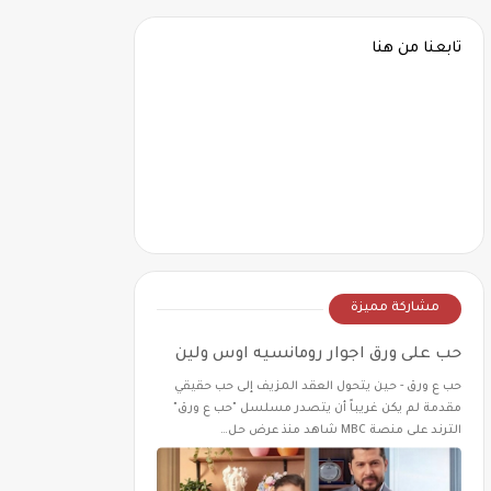
تابعنا من هنا
مشاركة مميزة
حب على ورق اجوار رومانسيه اوس ولين
حب ع ورق - حين يتحول العقد المزيف إلى حب حقيقي
مقدمة لم يكن غريباً أن يتصدر مسلسل "حب ع ورق"
الترند على منصة MBC شاهد منذ عرض حل…