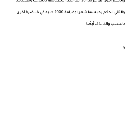
والحكم الأول هو غرامة 20 ألف جنيه لاتهـ،ـامها بالسـ،ـب والقـ،ـذف،
والثاني الحكم بحبسها شهرا وغرامة 2000 جنيه في قـ،ـضية أخرى
بالسـ،ـب والقـ،ـذف أيضًا
و