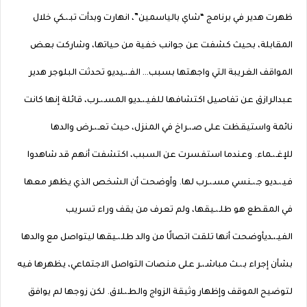
ظهرت هدير في برنامج “شاي بالياسمين”، انهارت وبدأت تبـ،ـكي خلال
المقابلة، بحيث كشفت عن جوانب خفية من حياتها، وشاركت بعض
المواقف الغريبة التي واجهتها بسبب… الفـ،ـيديو تحدثت البلوجر هدير
عبدالرازق عن تفاصيل اكتشافها للفيـ،ـديو المسـ،ـرب، قائلة إنها كانت
نائمة واستيقظت على صـ،ـراخ في المنزل، حيث تعـ،ـرض والدها
للإغـ،ـماء. وعندما استفسرت عن السبب، اكتشفت أنهم قد شاهدوا
فيـ،ـديو جـ،ـنسي مسـ،ـرب لها. وأوضحت أن الشخص الذي يظهر معها
في المقطع هو طلـ،ـيقها، ولم تعرف من يقف وراء تسريب
الفيـ،ـديأوضحت أنها تلقت اتصالًا من والد طلـ،ـيقها ليتواصل مع والدها
بشأن إجراء بـ،ـث مباشـ،ـر على منصات التواصل الاجتماعي، يظهرها فيه
لتوضيح الموقف وإظهار وثيقة الزواج والطـ،ـلاق. لكن زوجها لم يوافق