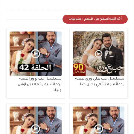
أخر المواضيع من قسم : منوعات
مسلسل حب على ورق قصه
مسلسل حب ع ورا قصه
رومانسيه تنتهي بحزن جدا
رومانسيه رائعه بين اوس
ولينا