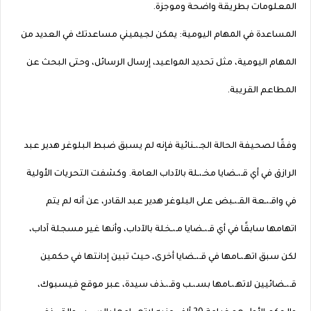
المعلومات بطريقة واضحة وموجزة.
المساعدة في المهام اليومية: يمكن لجيميني مساعدتك في العديد من
المهام اليومية، مثل تحديد المواعيد، إرسال الرسائل، وحتى البحث عن
المطاعم القريبة.
وفقًا لصحيفة الحالة الجـ،ـنائية فإنه لم يسبق ضبط البلوغر هدير عبد
الرازق في أي قـ،ـضايا مخـ،ـلة بالآداب العامة. وكشفت التحريات الأولية
في واقـ،ـعة القـ،ـبض على البلوغر هدير عبد القادر، عن أنه لم يتم
اتهامها سابقًا في أي قـ،ـضايا مـ،ـخلة بالآداب، وأنها غير مسجلة آداب،
لكن سبق اتهـ،ـامها في قـ،ـضايا أخرى، حيث تبين إدانتها في حكمين
قـ،ـضائيين لاتهـ،ـامها بسـ،ـب وقـ،ـذف سيدة، عبر موقع فيسبوك،