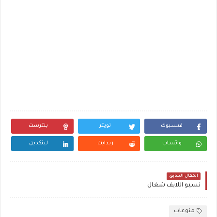
فيسبوك
تويتر
بنترست
واتساب
ريدايت
لينكدين
المقال السابق
نسيو اللايف شغال
منوعات