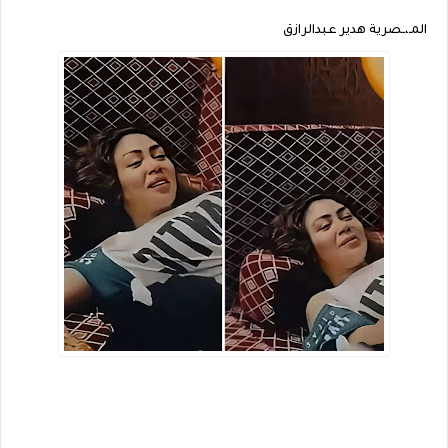
المـ،ـصرية هدير عبدالرازق