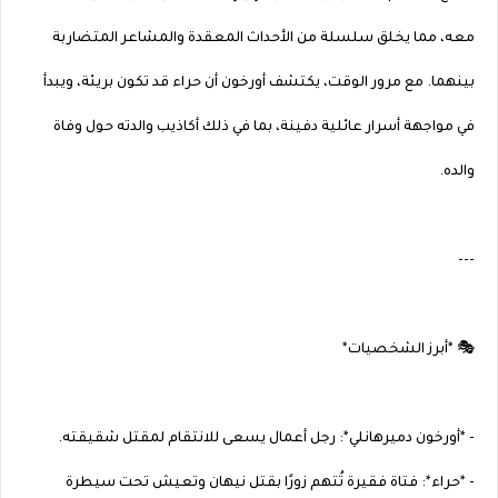
معه، مما يخلق سلسلة من الأحداث المعقدة والمشاعر المتضاربة
بينهما. مع مرور الوقت، يكتشف أورخون أن حراء قد تكون بريئة، ويبدأ
في مواجهة أسرار عائلية دفينة، بما في ذلك أكاذيب والدته حول وفاة
والده.
---
🎭 *أبرز الشخصيات*
- *أورخون دميرهانلي*: رجل أعمال يسعى للانتقام لمقتل شقيقته.
- *حراء*: فتاة فقيرة تُتهم زورًا بقتل نيهان وتعيش تحت سيطرة