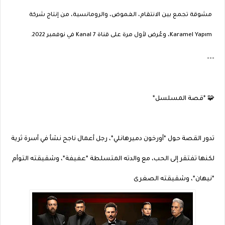
مشوقة تجمع بين الانتقام، الغموض، والرومانسية، من إنتاج شركة
Karamel Yapım، وعُرض لأول مرة على قناة Kanal 7 في نوفمبر 2022.
---
🧩 *قصة المسلسل*
تدور القصة حول *أورخون دميرهانلي*، رجل أعمال ناجح نشأ في أسرة ثرية
لكنها تفتقر إلى الحب، مع والدته المتسلطة *عفيفة*، وشقيقته التوأم
*نيهان*، وشقيقته الصغرى