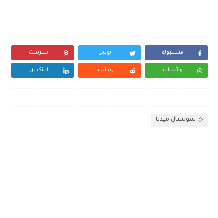
فيسبوك
تويتر
بنترست
واتساب
ريدايت
لينكدين
سوشيال ميديا