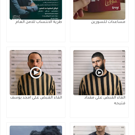
مساعدات للسورين
طرية الانتساب للامن العام
القاء القبض على مقداد
القاء القبض على امجد يوسف
فتيحه