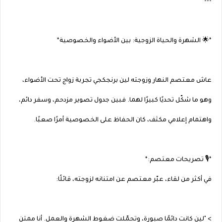
---
*🌟 الشهرة والحياة الزوجية: بين الأضواء والخصوصية*
عاش معتصم النهار وزوجته لين برنجكجي تجربة زواج تحت الأضواء،
وهو ما شكّل تحديًا كبيرًا لهما. فبين جدول تصوير مزدحم، وسفر دائم،
واهتمام إعلامي مكثف، كان الحفاظ على الخصوصية أمرًا صعبًا.
*🎙️ تصريحات معتصم:*
في أكثر من لقاء، عبّر معتصم عن امتنانه لزوجته، قائلًا:
> "لين كانت دائمًا صبورة، وتحمّلت ضغوط الشهرة والعمل. أنا ممتن