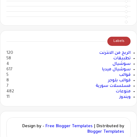
Labels
الربح من الانترنت
120
تطبيقات
58
سوشيال
4
سوشيال ميديا
617
قوالب
5
قوالب بلوجر
8
مسلسلات سورية
7
منوعات
482
ويندوز
11
Design by -
Free Blogger Templates
| Distributed by
Blogger Templates