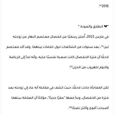
2016⁽¹⁾.
*💔 الطلاق والعودة:*
في مارس 2022، أُعلن رسميًا عن انفصال معتصم النهار عن زوجته
لين⁽¹⁾، بعد سنوات من الشائعات حول خلافات بينهما. وقد أكد معتصم
لاحقًا أن فترة الانفصال كانت صعبة نفسيًا عليه، وأنه لجأ إلى الرياضة
والنوم للهروب من الحزن⁽²⁾.
لكن المفاجأة جاءت لاحقًا، حيث كشف في مقابلة أنه عاد إلى زوجته بعد
فترة من الانفصال، وبدأ معها "عمرًا جديدًا"، مؤكدًا أن العلاقة بينهما
أصبحت أقوى وأكثر نضجًا⁽²⁾.