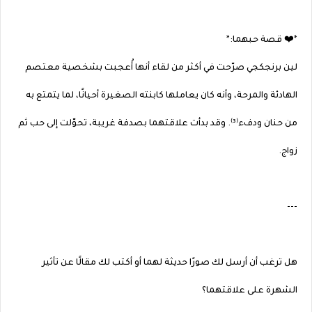
*❤️ قصة حبهما:*
لين برنجكجي صرّحت في أكثر من لقاء أنها أُعجبت بشخصية معتصم
الهادئة والمرحة، وأنه كان يعاملها كابنته الصغيرة أحيانًا، لما يتمتع به
من حنان ودفء⁽³⁾. وقد بدأت علاقتهما بصدفة غريبة، تحوّلت إلى حب ثم
زواج.
---
هل ترغب أن أرسل لك صورًا حديثة لهما أو أكتب لك مقالًا عن تأثير
الشهرة على علاقتهما؟