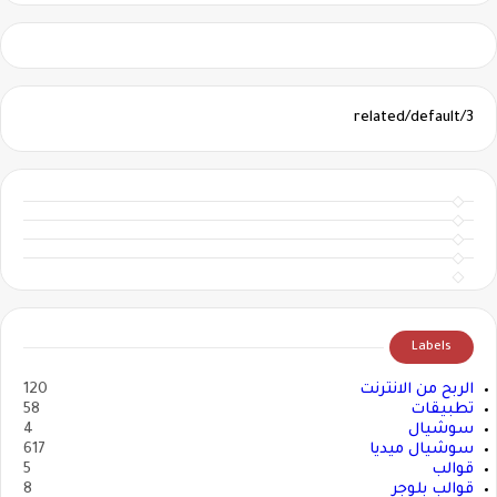
3/related/default
Labels
الربح من الانترنت
120
تطبيقات
58
سوشيال
4
سوشيال ميديا
617
قوالب
5
قوالب بلوجر
8