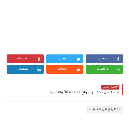
فيسبوك
تويتر
بنترست
واتساب
ريدايت
لينكدين
المقال التالي
مسلسل بخمس ارواح الحلقه 30 والاخيره
الربح من الانترنت