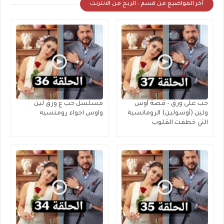
أخر المواضيع من قسم : الربح من الانترنت
حب على ورق - قصة أوس
مسلسل حب ع ورق لين
ولين (أوسولين) الرومانسية
واوس اجواء رومنسيه
التي خطفت القلوب