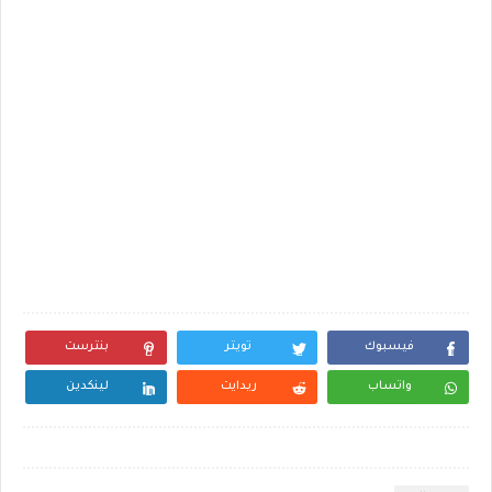
فيسبوك
تويتر
بنترست
واتساب
ريدايت
لينكدين