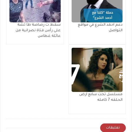
دعم احمد الشرع في مواقع
سقط.ت رصاصة طا.ئشة
التواصل
على رأس فتاة نصرانية من
عائلة غطاس
مسلسل تحت سابع ارض
الحلقه 7 كامله
تعليقات