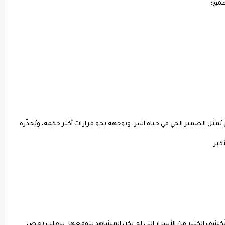
عمق:
ُمثل الضمير الحي في حياة آسر، ويوجهه نحو قرارات أكثر حكمة، ويُحذّره
كبر.
تُكشف الكثير من الأسرار التي لم يكن المشاهد يتوقعها. تنقلب بعض