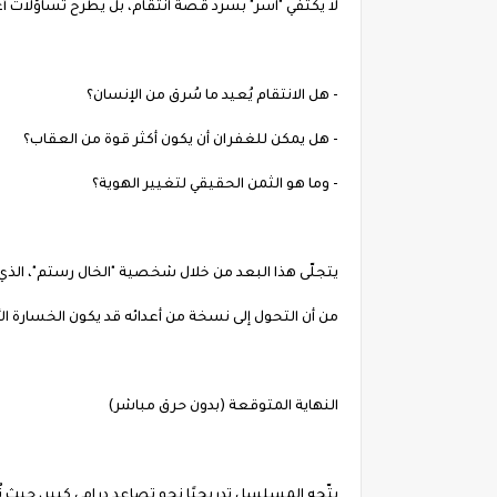
لا يكتفي "آسر" بسرد قصة انتقام، بل يطرح تساؤلات أ
- هل الانتقام يُعيد ما سُرق من الإنسان؟
- هل يمكن للغفران أن يكون أكثر قوة من العقاب؟
- وما هو الثمن الحقيقي لتغيير الهوية؟
يتجلّى هذا البعد من خلال شخصية "الخال رستم"، الذي ي
من أن التحول إلى نسخة من أعدائه قد يكون الخسارة الأ
النهاية المتوقعة (بدون حرق مباشر)
يتّجه المسلسل تدريجيًا نحو تصاعد درامي كبير، حيث 