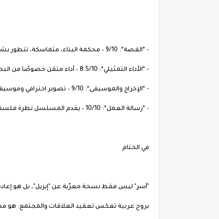
- *القصة*: 9/10 – محكمة البناء، متماسكة، تتطور بشكل منطقي وجاذب.
- *الأداء التمثيلي*: 8.5/10 – أداء متقن خصوصًا من البطل في نقل التحولات النفسية.
- *الإخراج والموسيقى*: 9/10 – تصوير احترافي وموسيقى تخدم الحالة الدرامية بدقة.
- *رسالة العمل*: 10/10 – يقدم المسلسل نظرة فلسفية عميقة حول الغدر، العدالة، والغفران.
في الختام
"آسر" ليس فقط نسخة معرّبة عن "إيزيل"، بل هو إعادة ت
بروح عربية تعكس تعقيد العلاقات والمجتمع. هو مس