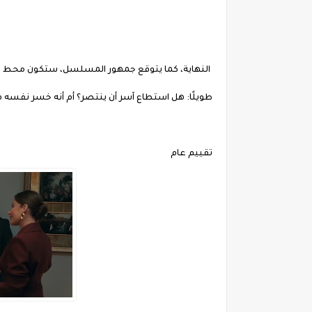
النهاية، كما يتوقع جمهور المسلسل، ستكون محط جدل ك
طويلًا: هل استطاع آسر أن ينتصر؟ أم أنه خسر نفسه 
تقييم عام