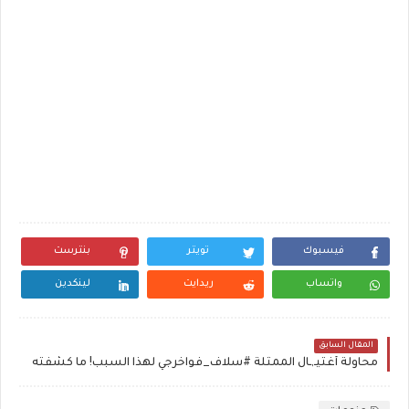
فيسبوك
تويتر
بنترست
واتساب
ريدايت
لينكدين
المقال السابق
محاولة أغتيـ,ـال الممثلة #سلاف_فواخرجي لهذا السبب! ما كشفته