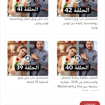
مسلسل حب ع ورا قصه
حب على ورق اجوار رومانسيه
رومانسيه رائعه بين اوس
اوس ولين
ولينا
أفضل بطاقة بنكية للسفر
مسلسل حب على ورق
والاستثمار في 2026: مقارنة
الحلقه 39 كامله
شاملة بين Visa و Mastercard
لتوفير المال
تعليقات