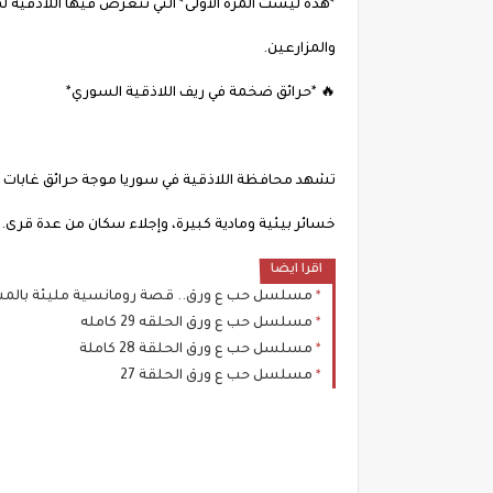
*هذه ليست المرة الأولى* التي تتعرض فيها اللاذقية لم
والمزارعين.
🔥 *حرائق ضخمة في ريف اللاذقية السوري*
تشهد محافظة اللاذقية في سوريا موجة حرائق غابات وا
خسائر بيئية ومادية كبيرة، وإجلاء سكان من عدة قرى.
اقرا ايضا
مسلسل حب ع ورق.. قصة رومانسية مليئة بالمش
مسلسل حب ع ورق الحلقه 29 كامله
مسلسل حب ع ورق الحلقة 28 كاملة
مسلسل حب ع ورق الحلقة 27