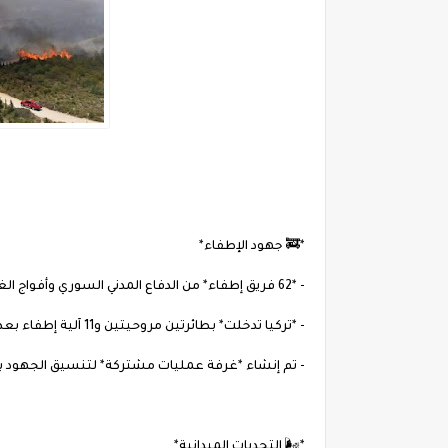
*🚒 جهود الإطفاء*
- *62 فريق إطفاء* من الدفاع المدني السوري وأفواج الغطاء الحراجي يشاركون في عمليات الإخماد⁽²⁾.
- *تركيا تدخلت* بطائرتين مروحيتين و11 آلية إطفاء بعد تنسيق مع وزارة الطوارئ السورية⁽³⁾.
- تم إنشاء *غرفة عمليات مشتركة* لتنسيق الجهود بين
*🌬️ التحديات الميدانية*