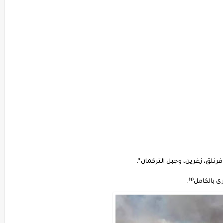
لق، زغرين، وجبل التركمان*.
الكامل⁽¹⁾.