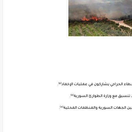
 الجهات السورية والمنظمات المحلية⁽⁴⁾.