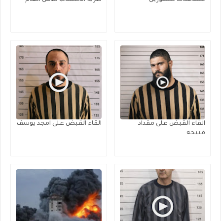
مساعدات للسورين
طرية الانتساب للامن العام
القاء القبض على مقداد
القاء القبض على امجد يوسف
فتيحه