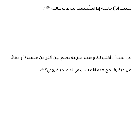
تسبب آثارًا جانبية إذا استُخدمت بجرعات عالية⁽³⁾⁽⁴⁾.
---
هل تحب أن أكتب لك وصفة منزلية تجمع بين أكثر من عشبة؟ أو مقالًا
عن كيفية دمج هذه الأعشاب في نمط حياة يومي؟ 🌱