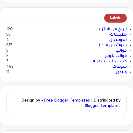
Labels
الربح من الانترنت
120
تطبيقات
58
سوشيال
4
سوشيال ميديا
617
قوالب
5
قوالب بلوجر
8
مسلسلات سورية
7
منوعات
482
ويندوز
11
Design by -
Free Blogger Templates
| Distributed by
Blogger Templates