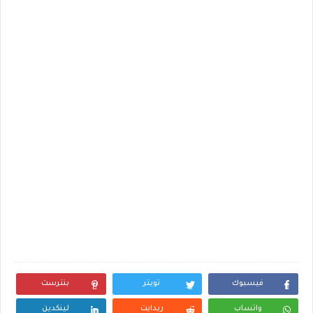
فيسبوك
تويتر
بنترست
واتساب
ريدايت
لينكدين