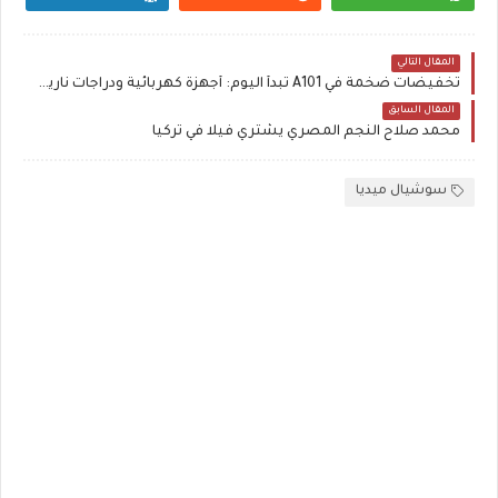
المقال التالي
تخفيضات ضخمة في A101 تبدأ اليوم: أجهزة كهربائية ودراجات نارية ومنتجات من
المقال السابق
محمد صلاح النجم المصري يشتري فيلا في تركيا
سوشيال ميديا