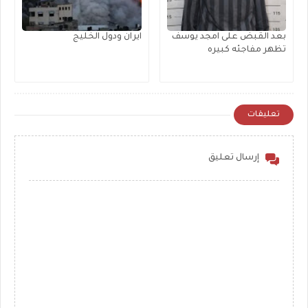
بعد القبض على امجد يوسف
ايران ودول الخليج
تظهر مفاجئه كبيره
تعليقات
إرسال تعليق