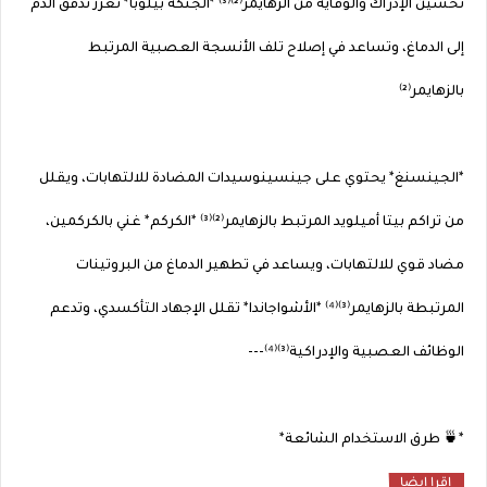
تحسين الإدراك والوقاية من الزهايمر⁽²⁾⁽³⁾ *الجنكة بيلوبا* تعزز تدفق الدم
إلى الدماغ، وتساعد في إصلاح تلف الأنسجة العصبية المرتبط
بالزهايمر⁽²⁾
*الجينسنغ* يحتوي على جينسينوسيدات المضادة للالتهابات، ويقلل
من تراكم بيتا أميلويد المرتبط بالزهايمر⁽²⁾⁽³⁾ *الكركم* غني بالكركمين،
مضاد قوي للالتهابات، ويساعد في تطهير الدماغ من البروتينات
المرتبطة بالزهايمر⁽³⁾⁽⁴⁾ *الأشواجاندا* تقلل الإجهاد التأكسدي، وتدعم
الوظائف العصبية والإدراكية⁽³⁾⁽⁴⁾---
*🍵 طرق الاستخدام الشائعة*
اقرا ايضا