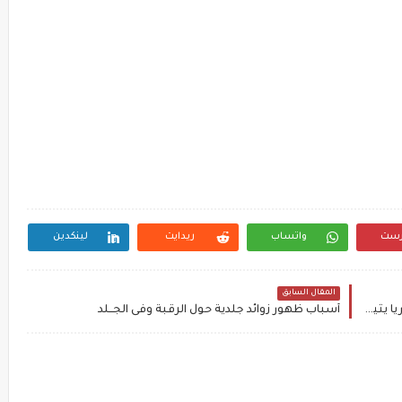
رست
واتساب
ريدايت
لينكدين
المقال السابق
نقف عند منعطف حاسم".. المبعوث الأمريكي لسوريا يثير تفاعلا بتدوينة
أسباب ظهور زوائد جلدية حول الرقبة وفى الجــلد