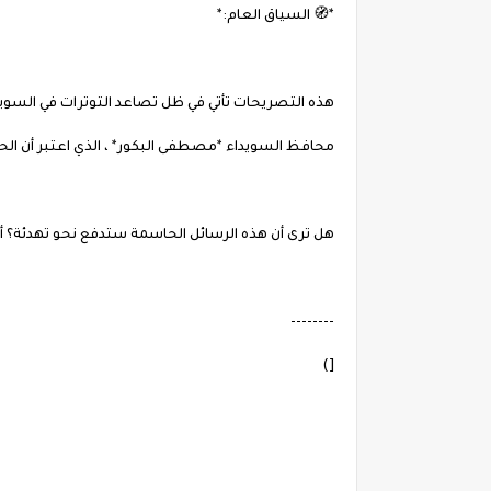
*🧭 السياق العام:*
هذه التصريحات تأتي في ظل تصاعد التوترات في الس
محافظ السويداء *مصطفى البكور* ، الذي اعتبر أن الح
هل ترى أن هذه الرسائل الحاسمة ستدفع نحو تهدئة؟ أ
--------
[)