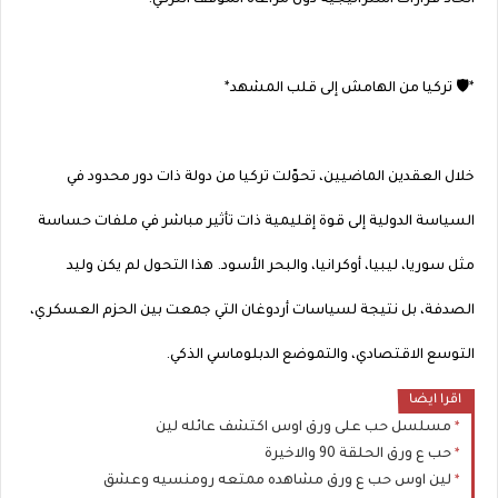
اتخاذ قرارات استراتيجية دون مراعاة الموقف التركي.
*🛡️ تركيا من الهامش إلى قلب المشهد*
خلال العقدين الماضيين، تحوّلت تركيا من دولة ذات دور محدود في
السياسة الدولية إلى قوة إقليمية ذات تأثير مباشر في ملفات حساسة
مثل سوريا، ليبيا، أوكرانيا، والبحر الأسود. هذا التحول لم يكن وليد
الصدفة، بل نتيجة لسياسات أردوغان التي جمعت بين الحزم العسكري،
التوسع الاقتصادي، والتموضع الدبلوماسي الذكي.
اقرا ايضا
مسلسل حب على ورق اوس اكتشف عائله لين
حب ع ورق الحلقة 90 والاخيرة
لين اوس حب ع ورق مشاهده ممتعه رومنسيه وعشق