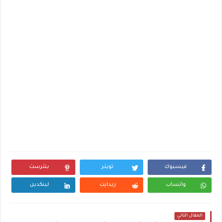
فيسبوك
تويتر
بنترست
واتساب
ريدايت
لينكدين
المقال التالي