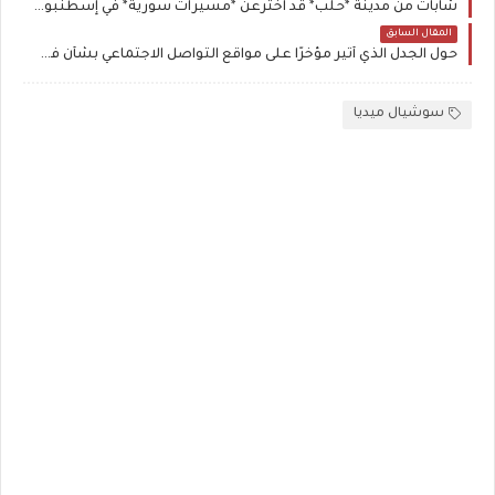
شابات من مدينة *حلب* قد اخترعن *مسيرات سورية* في إسطنبول، بمعنى الطائرات المسيّرة العسكرية
المقال السابق
حول الجدل الذي أثير مؤخرًا على مواقع التواصل الاجتماعي بشأن فلاديمير بوتين وأسماء الأسد:
سوشيال ميديا