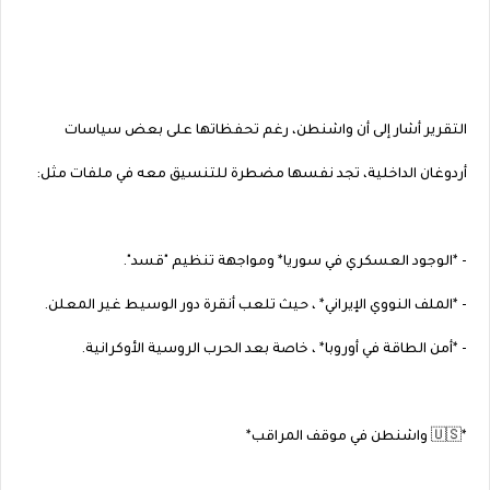
التقرير أشار إلى أن واشنطن، رغم تحفظاتها على بعض سياسات
أردوغان الداخلية، تجد نفسها مضطرة للتنسيق معه في ملفات مثل:
- *الوجود العسكري في سوريا* ومواجهة تنظيم "قسد".
- *الملف النووي الإيراني* ، حيث تلعب أنقرة دور الوسيط غير المعلن.
- *أمن الطاقة في أوروبا* ، خاصة بعد الحرب الروسية الأوكرانية.
*🇺🇸 واشنطن في موقف المراقب*