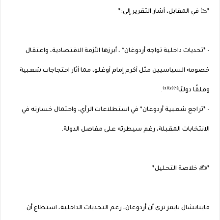
*📉 في المقابل، أشار التقرير إلى:*
- *تحديات داخلية تواجه أردوغان* ، أبرزها الأزمة الاقتصادية، واعتقال
خصومه السياسيين مثل أكرم إمام أوغلو، مما أثار احتجاجات شعبية
وقلقًا دوليًا⁽¹⁾⁽²⁾⁽³⁾.
- *تراجع شعبية أردوغان* في استطلاعات الرأي، واحتمال خسارته في
الانتخابات المقبلة، رغم سيطرته على مفاصل الدولة.
*✍️ خلاصة التحليل*
فاينانشال تايمز ترى أن أردوغان، رغم التحديات الداخلية، استطاع أن