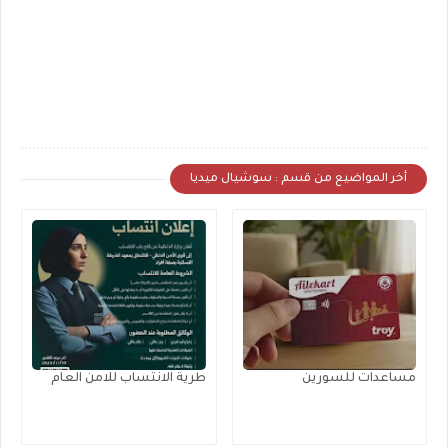
أخر المواضيع من قسم : سوشيال ميديا
مساعدات للسورين
طرية الانتساب للامن العام