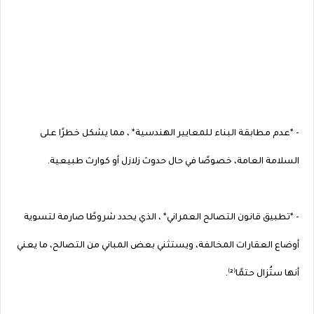
- *عدم مطابقة البناء للمعايير الهندسية* ، مما يشكل خطرًا على
السلامة العامة، خصوصًا في حال حدوث زلازل أو كوارث طبيعية.
- *تطبيق قانون التصالح العمراني* ، الذي يحدد شروطًا صارمة لتسوية
أوضاع العقارات المخالفة، ويستثني بعض المباني من التصالح، ما يعني
أنها ستُزال حتمًا⁽²⁾.