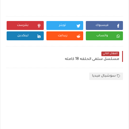
فيسبوك
تويتر
بنترست
واتساب
ريدايت
لينكدين
المقال التالي
مسلسل سلمى الحلقه 18 كامله
سوشيال ميديا