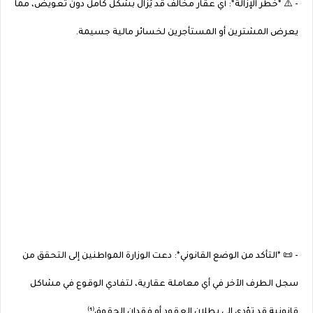
- ⚠️ *خطر الإزالة*: أي عقار مخالف قد يُزال بشكل كامل دون تعويض، مما
يعرض المشترين أو المستأجرين لخسائر مالية جسيمة.
- 📜 *التأكد من الوضع القانوني*: دعت الوزارة المواطنين إلى التحقق من
سجل الطرف الآخر في أي معاملة عقارية، لتفادي الوقوع في مشاكل
قانونية قد تؤدي إلى بطلان العقود أو فقدان الحقوق⁽¹⁾.