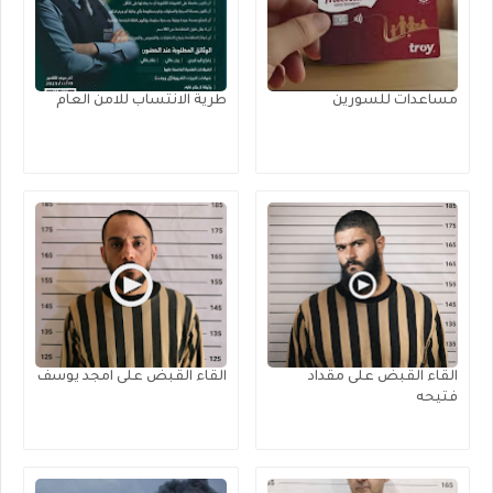
مساعدات للسورين
طرية الانتساب للامن العام
القاء القبض على مقداد
القاء القبض على امجد يوسف
فتيحه