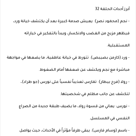
أبرز أحداث الحلقة 32
- نجم (محمود نصر): يعيش صدمة كبيرة بعد أن يكتشف خيانة ورد،
فيظهر مزيج من الغضب والانكسار، ويبدأ بالتفكير في خياراته
المستقبلية.
- ورد (كارمن بصيبص): تتورط في خيانة عاطفية، ما يضعها في مواجهة
مباشرة مع نجم ويكشف عن ضعفها أمام الضغوط.
- رولا (فرح بيطار): تمارس تعذيباً نفسياً على نورس (جو طراد)،
لتكشف عن جانب مظلم في شخصيتها.
- نورس: يعاني من قسوة رولا، ما يضيف طبقة جديدة من الصراع
النفسي في المسلسل.
- باسم (وسام فارس): يبقى طرفاً مؤثراً في الأحداث، حيث يواصل