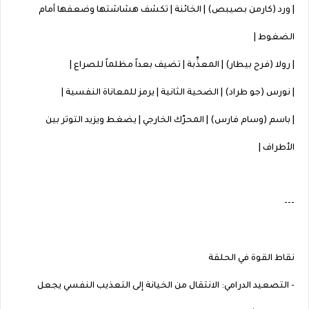
| ورد (كارمن بصيبص) | الخائنة | تكشف هشاشتها وضعفها أمام
الضغوط |
| رولا (فرح بيطار) | المعذِّبة | تضيف بعداً مظلماً للصراع |
| نورس (جو طراد) | الضحية الثانية | يرمز للمعاناة النفسية |
| باسم (وسام فارس) | المحرّك الخارجي | يضغط ويزيد التوتر بين
الأطراف |
---
نقاط القوة في الحلقة
- التصعيد الدرامي: الانتقال من الخيانة إلى التعذيب النفسي يجعل