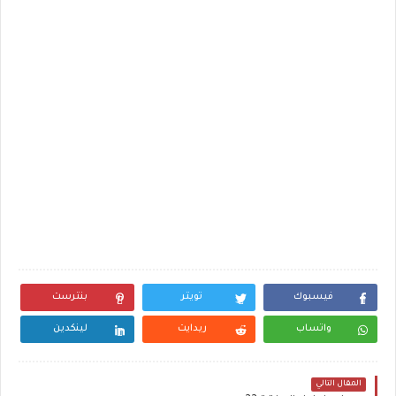
فيسبوك
تويتر
بنترست
واتساب
ريدايت
لينكدين
المقال التالي