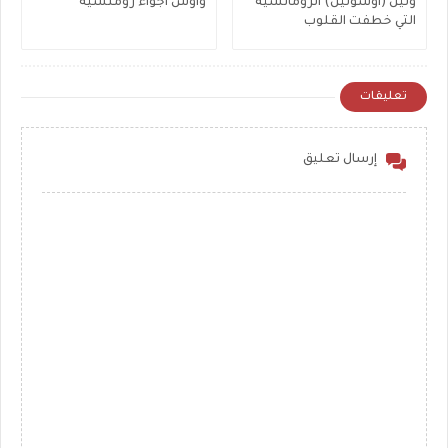
ولين (أوسولين) الرومانسية
واوس اجواء رومنسيه
التي خطفت القلوب
تعليقات
إرسال تعليق