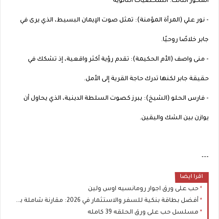
المحور الثالث: الشخصيات الثانوية
- نور علي (المرأة المؤمنة): تمثل صوت الإيمان البسيط، الذي يرى في
جابر خلاصًا روحيًا.
- منى واصف (الأم الحكيمة): تقدم رؤية أكثر واقعية، إذ تشكك في
حقيقة جابر لكنها تدرك حاجة القرية إلى الأمل.
- فارس الحلو (الشيخ): يبرز كصوت السلطة الدينية، الذي يحاول أن
يوازن بين الشك واليقين.
---
اقرا ايضا
حب على ورق اجوار رومانسيه اوس ولين
أفضل بطاقة بنكية للسفر والاستثمار في 2026: مقارنة شاملة بين Visa و Mastercard لتوفير المال
مسلسل حب على ورق الحلقه 39 كامله