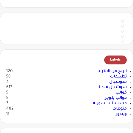
Labels
الربح من الانترنت
120
تطبيقات
58
سوشيال
4
سوشيال ميديا
617
قوالب
5
قوالب بلوجر
8
مسلسلات سورية
7
منوعات
482
ويندوز
11