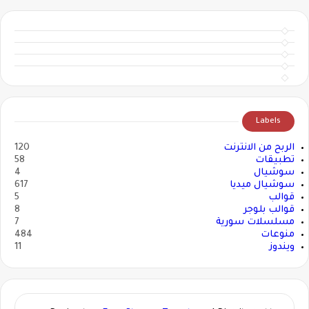
Labels
الربح من الانترنت
120
تطبيقات
58
سوشيال
4
سوشيال ميديا
617
قوالب
5
قوالب بلوجر
8
مسلسلات سورية
7
منوعات
484
ويندوز
11