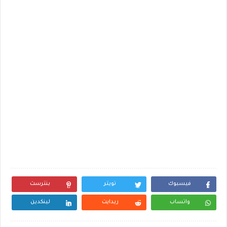
فيسبوك
تويتر
بنترست
واتساب
ريدايت
لينكدين