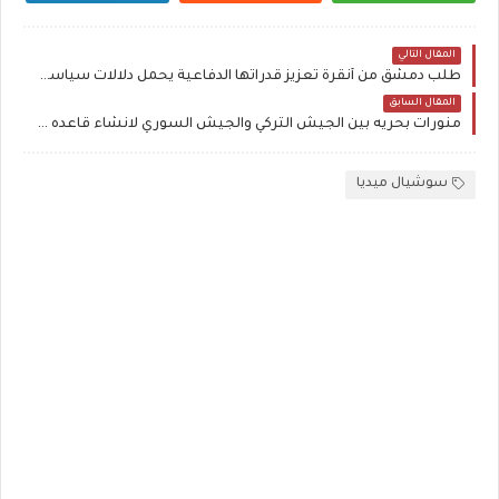
المقال التالي
طلب دمشق من أنقرة تعزيز قدراتها الدفاعية يحمل دلالات سياسية وأمنية عميقة
المقال السابق
منورات بحريه بين الجيش التركي والجيش السوري لانشاء قاعده في طرطوس
سوشيال ميديا