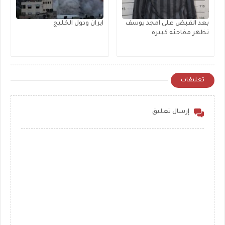
بعد القبض على امجد يوسف
ايران ودول الخليج
تظهر مفاجئه كبيره
تعليقات
إرسال تعليق