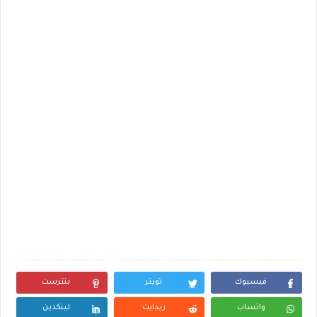
فيسبوك
تويتر
بنترست
واتساب
ريدايت
لينكدين