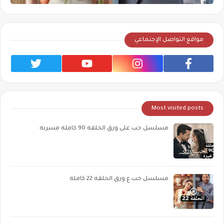
مواقع التواصل الإجتماعي
Most visited posts
مسلسل حب على ورق الحلقه 90 كامله مسربه
مسلسل حب ع ورق الحلقه 22 كامله