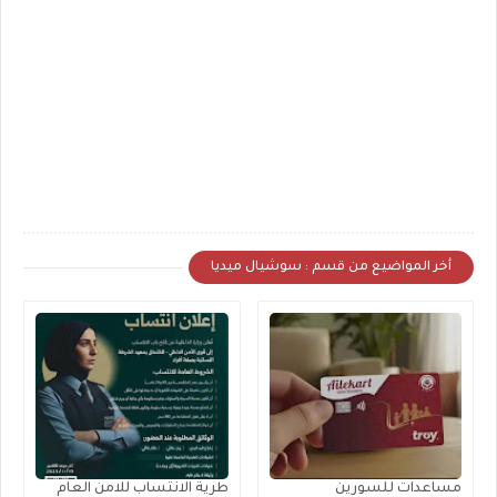
أخر المواضيع من قسم : سوشيال ميديا
مساعدات للسورين
طرية الانتساب للامن العام