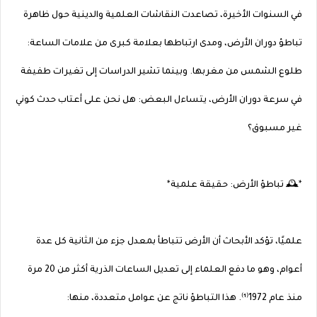
في السنوات الأخيرة، تصاعدت النقاشات العلمية والدينية حول ظاهرة
تباطؤ دوران الأرض، ومدى ارتباطها بعلامة كبرى من علامات الساعة:
طلوع الشمس من مغربها. وبينما تشير الدراسات إلى تغيرات طفيفة
في سرعة دوران الأرض، يتساءل البعض: هل نحن على أعتاب حدث كوني
غير مسبوق؟
*🕰️ تباطؤ الأرض: حقيقة علمية*
علميًا، تؤكد الأبحاث أن الأرض تتباطأ بمعدل جزء من الثانية كل عدة
أعوام، وهو ما دفع العلماء إلى تعديل الساعات الذرية أكثر من 20 مرة
منذ عام 1972⁽¹⁾. هذا التباطؤ ناتج عن عوامل متعددة، منها: