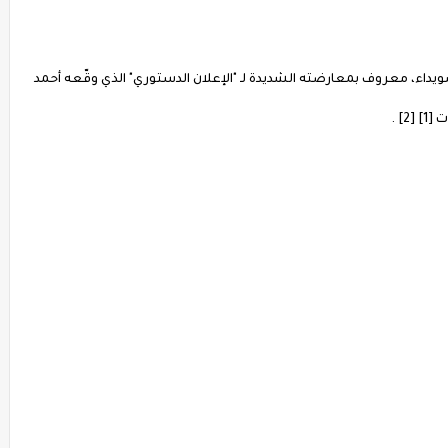
سويداء، معروف بمعارضته الشديدة لـ "الإعلان الدستوري" الذي وقّعه أحمد
] .