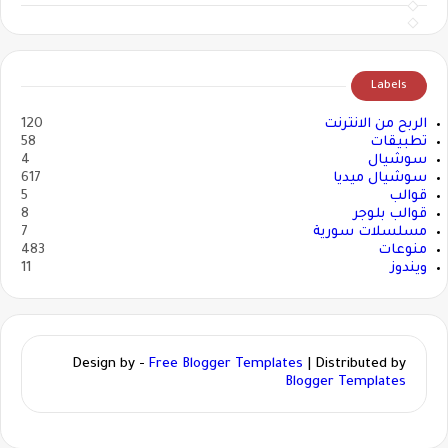
Labels
الربح من الانترنت
120
تطبيقات
58
سوشيال
4
سوشيال ميديا
617
قوالب
5
قوالب بلوجر
8
مسلسلات سورية
7
منوعات
483
ويندوز
11
Design by -
Free Blogger Templates
| Distributed by
Blogger Templates