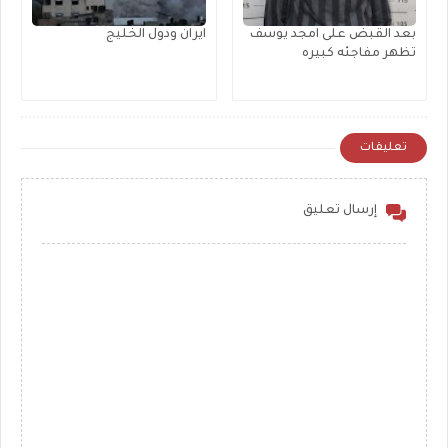
بعد القبض على امجد يوسف
ايران ودول الخليج
تظهر مفاجئه كبيره
تعليقات
إرسال تعليق