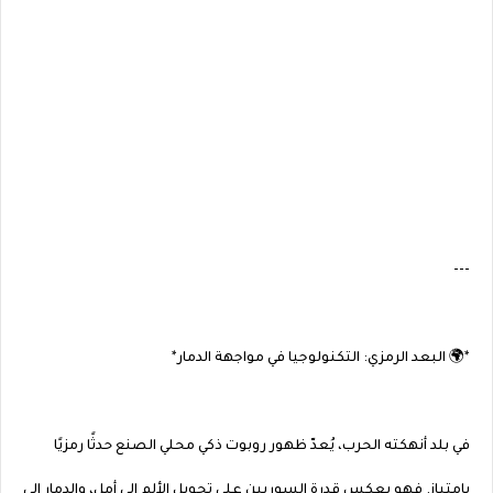
---
*🌍 البعد الرمزي: التكنولوجيا في مواجهة الدمار*
في بلد أنهكته الحرب، يُعدّ ظهور روبوت ذكي محلي الصنع حدثًا رمزيًا
بامتياز. فهو يعكس قدرة السوريين على تحويل الألم إلى أمل، والدمار إلى