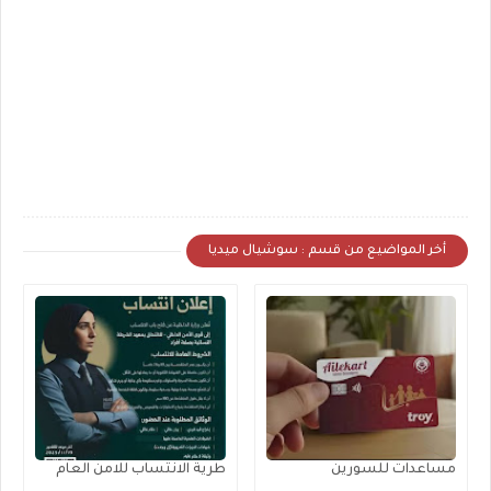
أخر المواضيع من قسم : سوشيال ميديا
مساعدات للسورين
طرية الانتساب للامن العام