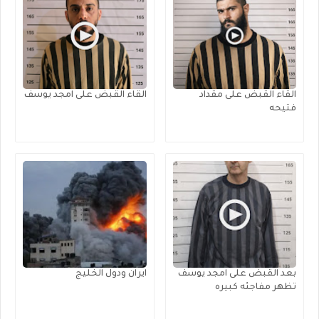
القاء القبض على مقداد
القاء القبض على امجد يوسف
فتيحه
بعد القبض على امجد يوسف
ايران ودول الخليج
تظهر مفاجئه كبيره