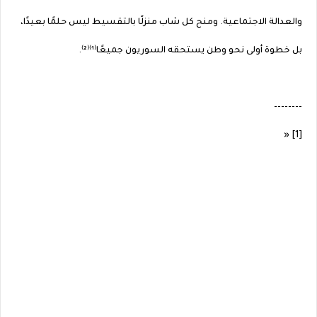
والعدالة الاجتماعية. ومنح كل شاب منزلًا بالتقسيط ليس حلمًا بعيدًا،
بل خطوة أولى نحو وطن يستحقه السوريون جميعًا⁽¹⁾⁽²⁾.
--------
[1] «