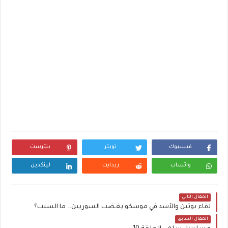
فيسبوك
تويتر
بنترست
واتساب
ريدايت
لينكدين
المقال التالي
لقاء بوتين والأسد في موسكو يغضب السوريين.. ما السبب؟
المقال السابق