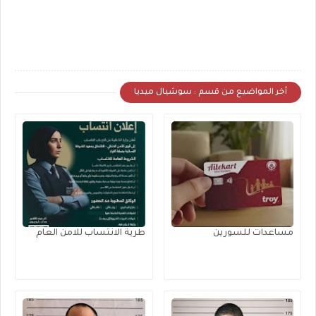
أخر المواضيع من قسم : سوشيال ميديا
مساعدات للسورين
طرية الانتساب للامن العام